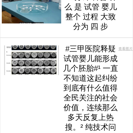
么 是 试管 婴儿
整个 过程 大致
分为 四 步
#三甲医院释疑
查看图片
试管婴儿能形成
几个胚胎#¹ 一直
不知道这起纠纷
到底有什么值得
全民关注的社会
价值，连续那么
多天反复上热
搜。² 纯技术问