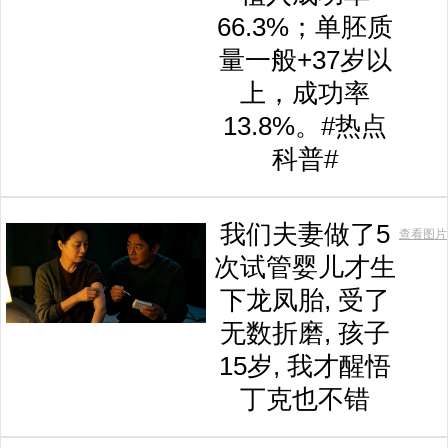
66.3%；单胚质
量一般+37岁以
上，成功率
13.8%。#热点
科普#
我们夫妻做了5
查看图片
次试管婴儿才生
下龙凤胎, 受了
无数折磨, 孩子
15岁, 我才醒悟
丁克也不错